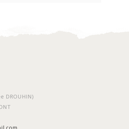
née DROUHIN)
PONT
ail.com