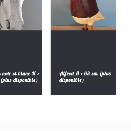
e noir et blanc H :
Alfred H : 63 cm (plus
(plus disponible)
disponible)