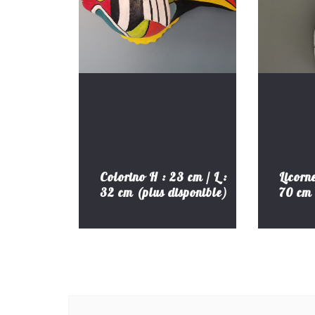
Colorino H : 23 cm / L :
Licorn
32 cm (plus disponible)
70 cm 