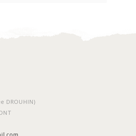
née DROUHIN)
PONT
ail.com